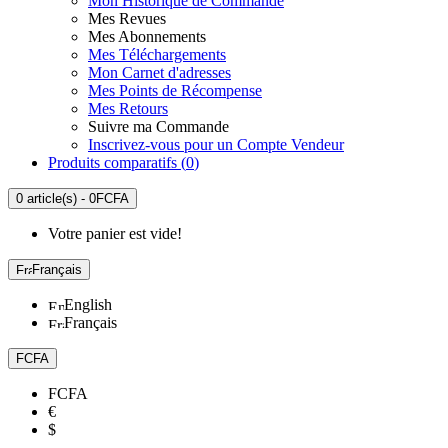
Mon Historique de Commande
Mes Revues
Mes Abonnements
Mes Téléchargements
Mon Carnet d'adresses
Mes Points de Récompense
Mes Retours
Suivre ma Commande
Inscrivez-vous pour un Compte Vendeur
Produits comparatifs (
0
)
0 article(s) - 0FCFA
Votre panier est vide!
Français
English
Français
FCFA
FCFA
€
$