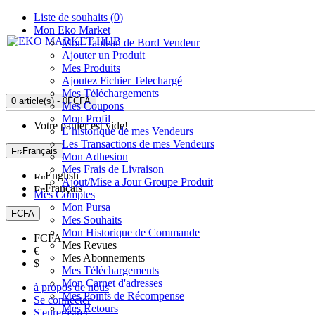
Liste de souhaits (
0
)
Mon Eko Market
Mon Tableau de Bord Vendeur
Ajouter un Produit
Mes Produits
Ajoutez Fichier Telechargé
Mes Téléchargements
0 article(s) - 0FCFA
Mes Coupons
Mon Profil
Votre panier est vide!
L’historique de mes Vendeurs
Les Transactions de mes Vendeurs
Français
Mon Adhesion
Mes Frais de Livraison
English
Ajout/Mise a Jour Groupe Produit
Français
Mes Comptes
Mon Pursa
FCFA
Mes Souhaits
Mon Historique de Commande
FCFA
Mes Revues
€
Mes Abonnements
$
Mes Téléchargements
Mon Carnet d'adresses
à propos de nous
Mes Points de Récompense
Se connecter
Mes Retours
S'enregistrer