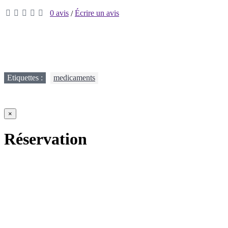
0 avis
Écrire un avis
/
Etiquettes :
medicaments
×
Réservation