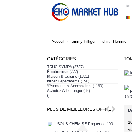
List
ELECTRONIQUE
AFFAIRES SYMPA
HABI
Accueil
Tommy Hilfiger - T-shirt - Homme
CATÉGORIES
TOM
TRUC SYMPA
(3737)
+
Électronique
(777)
+
Maison & Cuisine
(1321)
+
Other Departments
(150)
+
Vêtements & Accessoires
(1160)
+
Achetez A L’etranger
(84)
()
PLUS DE MEILLEURES OFFRES
De
1
s