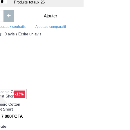
Service Informatique Ekomarkethub
Ted Baker F
Produits totaux
26
+
Ajouter
out aux souhaits
Ajout au comparatif
0 avis
Écrire un avis
/
0FCFA
15 000F
Ajouter
Ajouter
Ajout aux souhaits
Ajout au comparatif
Ajout aux souhaits
Ajou
-13%
ssic Cotton
t Short
7 000FCFA
outer