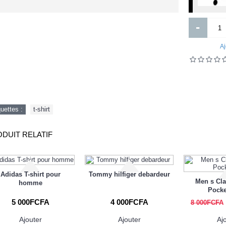
World-Class Leadership
Veste-Costume 2 pieces avec
Chemise et noeud includ
-
Aj
quettes :
t-shirt
18 500FCFA
50 000FCFA
DUIT RELATIF
Ajouter
Ajouter
Ajout aux souhaits
Ajout au comparatif
Ajout aux souhaits
Ajout au comparatif
Adidas T-shirt pour
Tommy hilfiger debardeur
Men s Cla
homme
Pocke
5 000FCFA
4 000FCFA
8 000FCFA
Ajouter
Ajouter
Aj