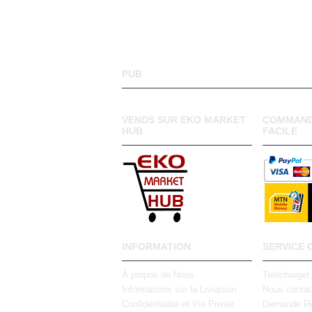
PUB
VENDS SUR EKO MARKET
COMMAND
HUB
FACILE
INFORMATION
SERVICE 
À propos de Nous
Telecharger
Informations sur la Livraison
Nous contac
Confidentialité et Vie Privée
Demande Re