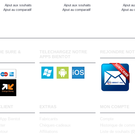
Ajout aux souhaits
Ajout aux souhaits
Ajout au
Ajout au comparatif
Ajout au comparatif
Ajout au 
E SURE &
TELECHARGEZ NOTRE
REJOINDRE NOT
APPS BIENTOT
CLIENT
EXTRAS
MON COMPTE
 App Bientot
Fabricants
Compte
ter
Chèques-cadeaux
Historique de com
tour
Affiliations
Liste de souhaits (
0