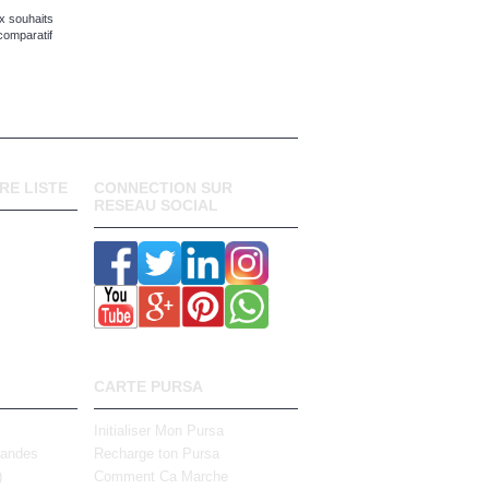
x souhaits
comparatif
RE LISTE
CONNECTION SUR
RESEAU SOCIAL
CARTE PURSA
Initialiser Mon Pursa
mandes
Recharge ton Pursa
)
Comment Ca Marche