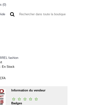
s (
0
)
0 article(s) - 0FCFA
Aide
 A L'ETRANGER
BONNE AFFAIRES
VENDEURS
IREL fashion
rt
 :
En Stock
FCFA
Information du vendeur
Badges