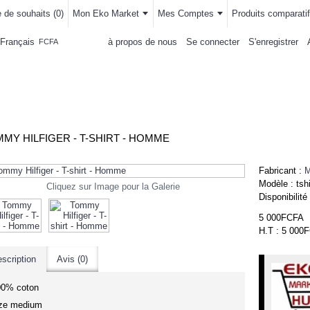
e de souhaits (
0
)
Mon Eko Market
Mes Comptes
Produits comparatif
Français
à propos de nous
Se connecter
S'enregistrer
FCFA
LLEMENTS
MAISON & CUISINE
AUTRE DEPARTEMENTS
ACHAT
MY HILFIGER - T-SHIRT - HOMME
Fabricant :
M
Modèle :
tshi
Cliquez sur Image pour la Galerie
Disponibilité
5 000FCFA
H.T : 5 000
scription
Avis (0)
00% coton
ize medium