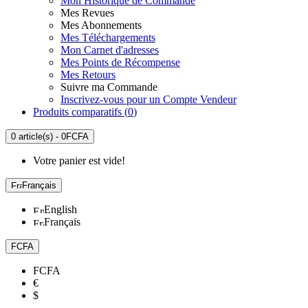
Mon Historique de Commande
Mes Revues
Mes Abonnements
Mes Téléchargements
Mon Carnet d'adresses
Mes Points de Récompense
Mes Retours
Suivre ma Commande
Inscrivez-vous pour un Compte Vendeur
Produits comparatifs (
0
)
0 article(s) - 0FCFA
Votre panier est vide!
Français
English
Français
FCFA
FCFA
€
$