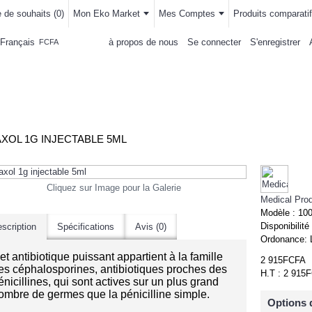
e de souhaits (
0
)
Mon Eko Market
Mes Comptes
Produits comparatif
Français
à propos de nous
Se connecter
S'enregistrer
FCFA
LLEMENTS
MAISON & CUISINE
AUTRE DEPARTEMENTS
ACHAT
XOL 1G INJECTABLE 5ML
Cliquez sur Image pour la Galerie
Medical Pro
Modèle :
10
Disponibilité
scription
Spécifications
Avis (0)
Ordonance:
et antibiotique puissant appartient à la famille
2 915FCFA
es céphalosporines, antibiotiques proches des
H.T : 2 915
énicillines, qui sont actives sur un plus grand
ombre de germes que la pénicilline simple.
Options 