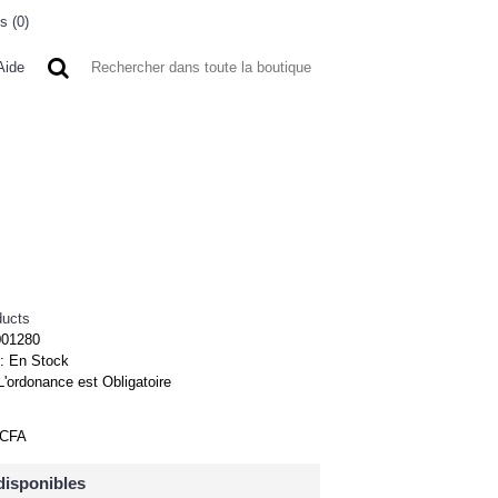
s (
0
)
0 article(s) - 0FCFA
Aide
 A L'ETRANGER
BONNE AFFAIRES
VENDEURS
ducts
001280
 :
En Stock
L'ordonance est Obligatoire
FCFA
disponibles