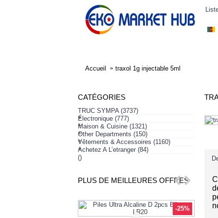
List
ELECTRONIQUE
AFFAIRES SYMPA
HABI
Accueil
traxol 1g injectable 5ml
CATÉGORIES
TRA
TRUC SYMPA
(3737)
+
Électronique
(777)
+
Maison & Cuisine
(1321)
+
Other Departments
(150)
+
Vêtements & Accessoires
(1160)
+
Achetez A L’etranger
(84)
()
De
C
PLUS DE MEILLEURES OFFRES
d
p
n
-25%