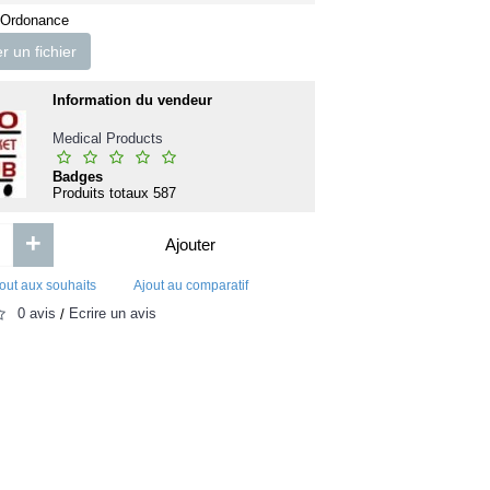
les
DICTIONNAIRE DES IDEES DE
Clutch: Why Some P
 Ordonance
KANT
Under Pressure and
 un fichier
Information du vendeur
0FCFA
3 000FC
Medical Products
Ajouter
Ajouter
Badges
Produits totaux
587
Ajout aux souhaits
Ajout au comparatif
Ajout aux souhaits
Ajou
+
Ajouter
out aux souhaits
Ajout au comparatif
0 avis
Écrire un avis
/