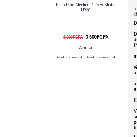
er en argile
Co
I
Piles Ultra Alcaline D 2pcs Blister
r
LR20
c
D
D
000FCFA
3 600FCFA
4 800FCFA
d
P
Ajouter
Ajouter
m
its
Ajout au comparatif
Ajout aux souhaits
Ajout au comparatif
r
a
a
a
E
V
s
p
f
C