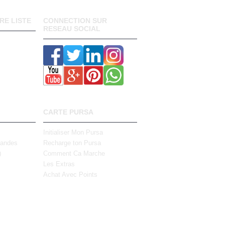
RE LISTE
CONNECTION SUR
RESEAU SOCIAL
CARTE PURSA
Initialiser Mon Pursa
mandes
Recharge ton Pursa
)
Comment Ca Marche
Les Extras
Achat Avec Points