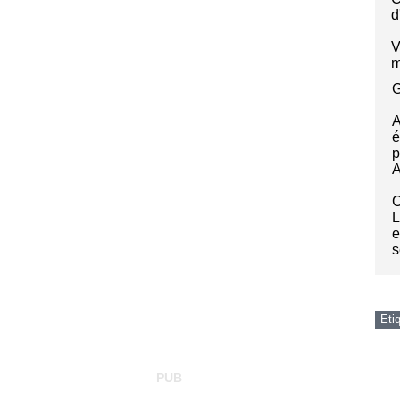
d
V
m
G
A
é
p
A
C
L
e
s
Eti
PUB