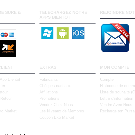
E SURE &
TELECHARGEZ NOTRE
REJOINDRE NOT
APPS BIENTOT
CLIENT
EXTRAS
MON COMPTE
 App Bientot
Fabricants
Compte
ter
Chèques-cadeaux
Historique de com
tour
Affiliations
Liste de souhaits (
0
 Retour
Promotions
Lettre d'information
Vendez Chez Nous
Vendre Avec Nous
ko Market
Les Niveaux de Membres
Recharge ton Pursa
Coupon Eko Market