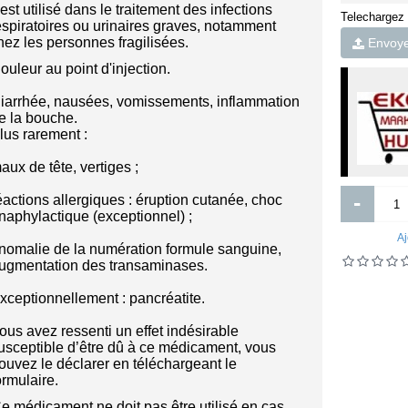
lonnes de douche hydro-massante
tee-shirt and polo afritude for coup
l est utilisé dans le traitement des infections
Telechargez
espiratoires ou urinaires graves, notamment
hez les personnes fragilisées.
Envoyer
ouleur au point d'injection.
iarrhée, nausées, vomissements, inflammation
115 000FCFA
7 000FCFA
e la bouche.
lus rarement :
Ajouter
Ajouter
aux de tête, vertiges ;
Ajout aux souhaits
Ajout au comparatif
Ajout aux souhaits
Ajout au comparatif
-
éactions allergiques : éruption cutanée, choc
naphylactique (exceptionnel) ;
Aj
nomalie de la numération formule sanguine,
ugmentation des transaminases.
xceptionnellement : pancréatite.
ous avez ressenti un effet indésirable
usceptible d’être dû à ce médicament, vous
ouvez le déclarer en téléchargeant le
ormulaire.
e médicament ne doit pas être utilisé en cas