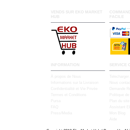
VENDS SUR EKO MARKET
COMMAND
HUB
FACILE
INFORMATION
SERVICE 
À propos de Nous
Telecharger
Informations sur la Livraison
Nous contac
Confidentialité et Vie Privée
Demande Re
Termes et Conditions
Politique de
Pursa
Plan du site
FAQ
Assistant E
Press/Media
Mon Blog
Aide