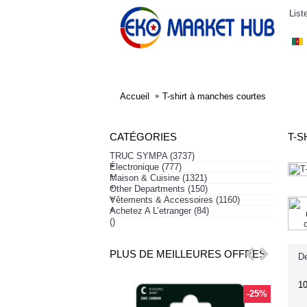
List
ELECTRONIQUE
AFFAIRES SYMPA
HABI
Accueil
T-shirt à manches courtes
CATÉGORIES
T-S
TRUC SYMPA
(3737)
+
Électronique
(777)
+
Maison & Cuisine
(1321)
+
Other Departments
(150)
+
Vêtements & Accessoires
(1160)
+
Achetez A L’etranger
(84)
()
PLUS DE MEILLEURES OFFRES
De
1
-25%