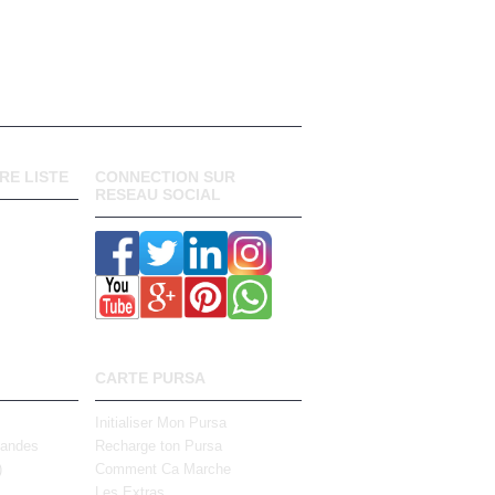
RE LISTE
CONNECTION SUR
RESEAU SOCIAL
CARTE PURSA
Initialiser Mon Pursa
mandes
Recharge ton Pursa
)
Comment Ca Marche
Les Extras