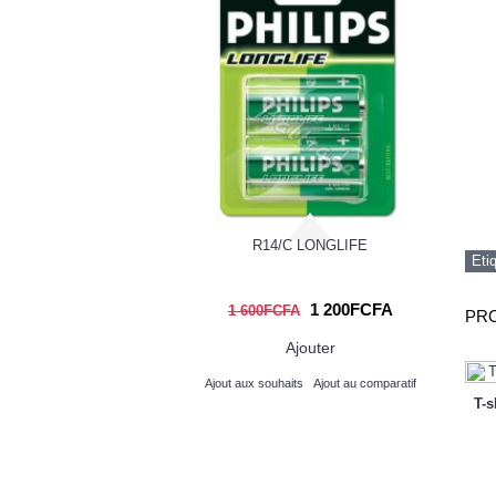
ing-6e-edition
R14/C LONGLIFE
Eti
0FCFA
1 200FCFA
1 600FCFA
PRO
Ajouter
Ajouter
its
Ajout au comparatif
Ajout aux souhaits
Ajout au comparatif
T-s