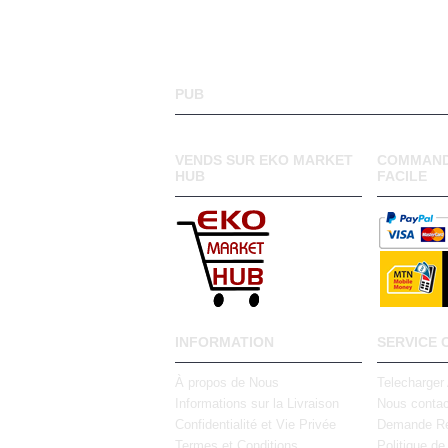
PUB
VENDS SUR EKO MARKET
COMMAND
HUB
FACILE
INFORMATION
SERVICE 
À propos de Nous
Telecharger
Informations sur la Livraison
Nous contac
Confidentialité et Vie Privée
Demande Re
Termes et Conditions
Politique de