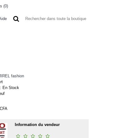
s (
0
)
0 article(s) - 0FCFA
Aide
 A L'ETRANGER
BONNE AFFAIRES
VENDEURS
IREL fashion
rt
 :
En Stock
euf
FCFA
Information du vendeur
5%