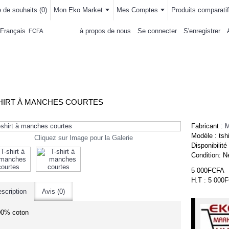
e de souhaits (
0
)
Mon Eko Market
Mes Comptes
Produits comparatif
Français
à propos de nous
Se connecter
S'enregistrer
FCFA
LLEMENTS
MAISON & CUISINE
AUTRE DEPARTEMENTS
ACHAT
HIRT À MANCHES COURTES
Fabricant :
M
Modèle :
tshi
Cliquez sur Image pour la Galerie
Disponibilité
Condition:
N
5 000FCFA
H.T : 5 000
scription
Avis (0)
00% coton
-2