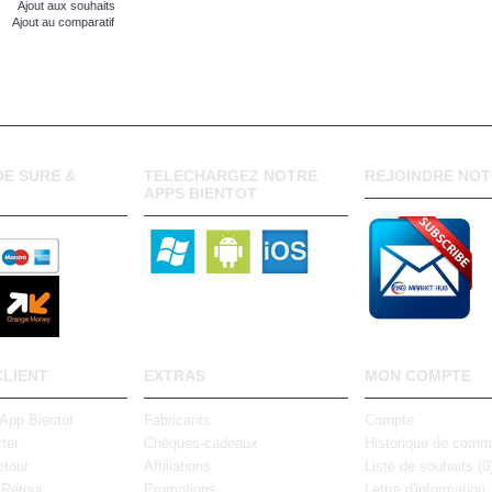
Ajout aux souhaits
Ajout au comparatif
E SURE &
TELECHARGEZ NOTRE
REJOINDRE NOT
APPS BIENTOT
CLIENT
EXTRAS
MON COMPTE
 App Bientot
Fabricants
Compte
ter
Chèques-cadeaux
Historique de com
tour
Affiliations
Liste de souhaits (
0
 Retour
Promotions
Lettre d'information