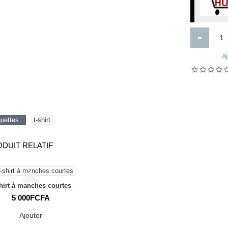
-
Aj
HP 920XL cartouche encre Jaune
Domire bébé en velours
quettes :
t-shirt
grande capacite authentique
12 700FCFA
3 000FCFA
4 000FCFA
DUIT RELATIF
Ajouter
Ajouter
Ajout aux souhaits
Ajout au comparatif
Ajout aux souhaits
Ajout au comparatif
hirt à manches courtes
5 000FCFA
Ajouter