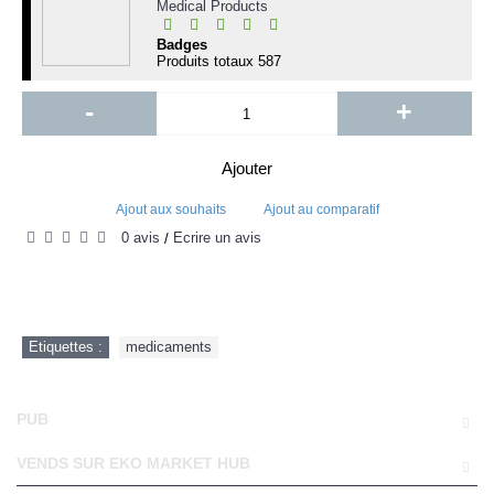
Medical Products
Badges
Produits totaux
587
-
+
Ajouter
Ajout aux souhaits
Ajout au comparatif
0 avis
Écrire un avis
/
Etiquettes :
medicaments
PUB
VENDS SUR EKO MARKET HUB