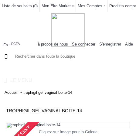
Liste de souhaits (
0
)
Mon Eko Market
Mes Comptes
Produits compar
à propos de nous
Se connecter
S'enregistrer
Aide
FCFA
0 article(s) - 0FCFA
LE MENU
Accueil
trophigil gel vaginal boite-14
TROPHIGIL GEL VAGINAL BOITE-14
Out Of Stock
Cliquez sur Image pour la Galerie