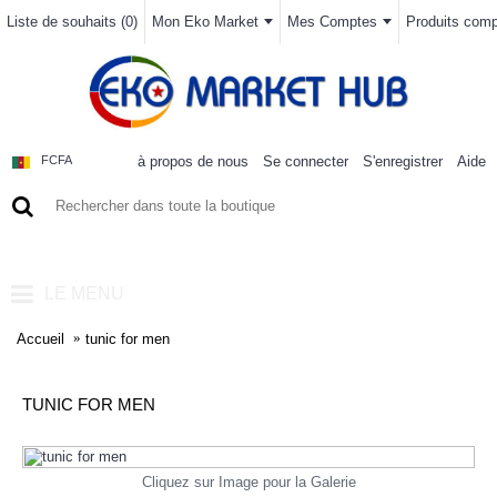
Liste de souhaits (
0
)
Mon Eko Market
Mes Comptes
Produits compa
à propos de nous
Se connecter
S'enregistrer
Aide
FCFA
0 article(s) - 0FCFA
LE MENU
Accueil
tunic for men
TUNIC FOR MEN
Cliquez sur Image pour la Galerie