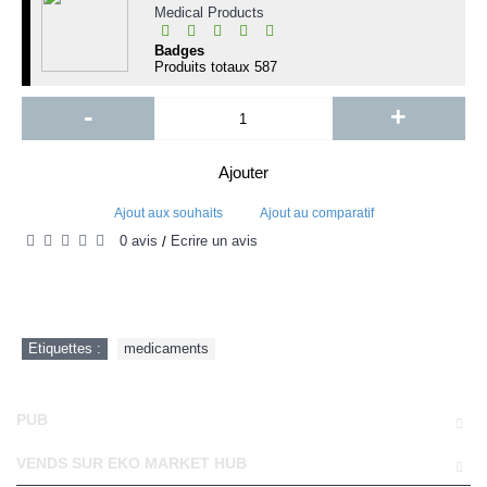
Medical Products
Badges
Produits totaux
587
-
+
Ajouter
Ajout aux souhaits
Ajout au comparatif
0 avis
Écrire un avis
/
Etiquettes :
medicaments
PUB
VENDS SUR EKO MARKET HUB