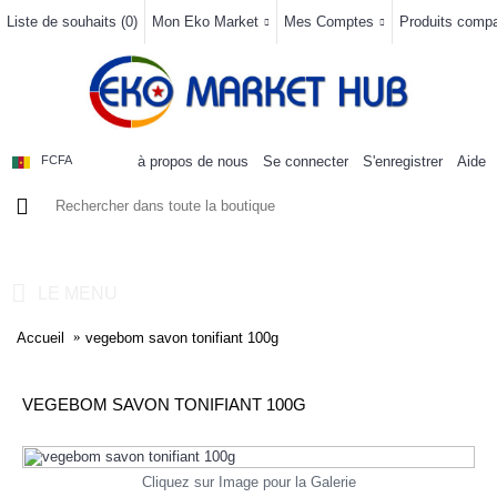
Liste de souhaits (
0
)
Mon Eko Market
Mes Comptes
Produits compar
à propos de nous
Se connecter
S'enregistrer
Aide
FCFA
0 article(s) - 0FCFA
LE MENU
Accueil
vegebom savon tonifiant 100g
VEGEBOM SAVON TONIFIANT 100G
Cliquez sur Image pour la Galerie