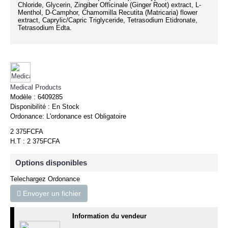
Chloride, Glycerin, Zingiber Officinale (Ginger Root) extract, L-
Menthol, D-Camphor, Chamomilla Recutita (Matricaria) flower
extract, Caprylic/Capric Triglyceride, Tetrasodium Etidronate,
Tetrasodium Edta.
Medical Products
Modèle :
6409285
Disponibilité :
En Stock
Ordonance:
L'ordonance est Obligatoire
2 375FCFA
H.T : 2 375FCFA
Options disponibles
Telechargez Ordonance
Envoyer un fichier
Information du vendeur