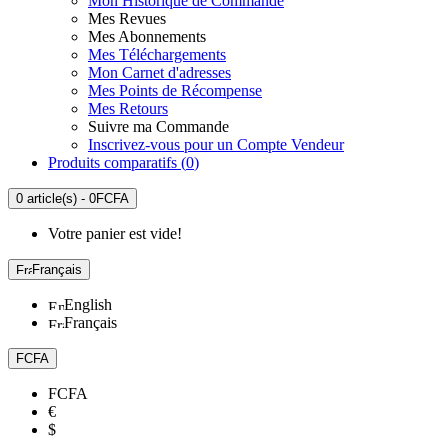
Mon Historique de Commande
Mes Revues
Mes Abonnements
Mes Téléchargements
Mon Carnet d'adresses
Mes Points de Récompense
Mes Retours
Suivre ma Commande
Inscrivez-vous pour un Compte Vendeur
Produits comparatifs (
0
)
0 article(s) - 0FCFA
Votre panier est vide!
Français
English
Français
FCFA
FCFA
€
$