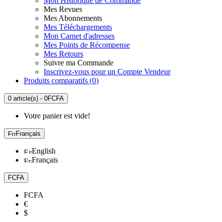
Mon Historique de Commande
Mes Revues
Mes Abonnements
Mes Téléchargements
Mon Carnet d'adresses
Mes Points de Récompense
Mes Retours
Suivre ma Commande
Inscrivez-vous pour un Compte Vendeur
Produits comparatifs (
0
)
0 article(s) - 0FCFA
Votre panier est vide!
Français
English
Français
FCFA
FCFA
€
$