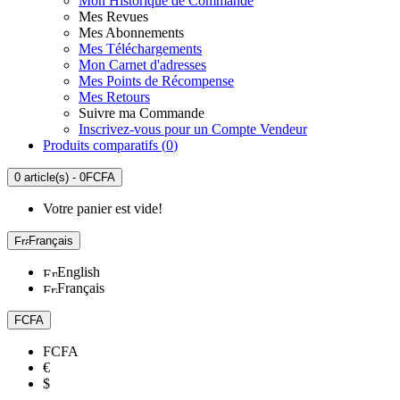
Mon Historique de Commande
Mes Revues
Mes Abonnements
Mes Téléchargements
Mon Carnet d'adresses
Mes Points de Récompense
Mes Retours
Suivre ma Commande
Inscrivez-vous pour un Compte Vendeur
Produits comparatifs (
0
)
0 article(s) - 0FCFA
Votre panier est vide!
Français
English
Français
FCFA
FCFA
€
$