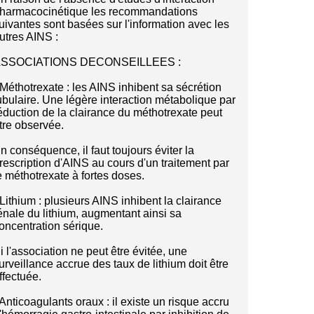
harmacocinétique les recommandations
uivantes sont basées sur l'information avec les
utres AINS :
SSOCIATIONS DECONSEILLEES :
 Méthotrexate : les AINS inhibent sa sécrétion
ubulaire. Une légère interaction métabolique par
éduction de la clairance du méthotrexate peut
tre observée.
n conséquence, il faut toujours éviter la
rescription d'AINS au cours d'un traitement par
e méthotrexate à fortes doses.
 Lithium : plusieurs AINS inhibent la clairance
énale du lithium, augmentant ainsi sa
oncentration sérique.
i l'association ne peut être évitée, une
urveillance accrue des taux de lithium doit être
ffectuée.
 Anticoagulants oraux : il existe un risque accru