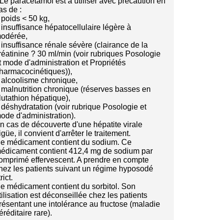
 Le paracétamol est à utiliser avec précaution en
as de :
 poids < 50 kg,
 insuffisance hépatocellulaire légère à
odérée,
 insuffisance rénale sévère (clairance de la
réatinine ? 30 ml/min (voir rubriques Posologie
t mode d'administration et Propriétés
harmacocinétiques)),
 alcoolisme chronique,
 malnutrition chronique (réserves basses en
lutathion hépatique),
 déshydratation (voir rubrique Posologie et
ode d'administration).
n cas de découverte d'une hépatite virale
igüe, il convient d'arrêter le traitement.
e médicament contient du sodium. Ce
édicament contient 412,4 mg de sodium par
omprimé effervescent. A prendre en compte
hez les patients suivant un régime hyposodé
rict.
e médicament contient du sorbitol. Son
tilisation est déconseillée chez les patients
résentant une intolérance au fructose (maladie
éréditaire rare).