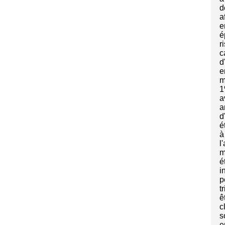
d
a
e
é
r
c
d
e
m
1
a
a
d
é
à
l
m
é
i
p
t
ê
c
s
e