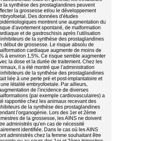
e la synthèse des prostaglandines peuvent
ffecter la grossesse et/ou le développement
mbryofoetal. Des données d'études
pidémiologiques montrent une augmentation du
isque d'avortement spontané, de malformation
ardiaque et de gastroschisis après l'utilisation
'inhibiteurs de la synthèse des prostaglandines
n début de grossesse. Le risque absolu de
alformation cardiaque augmente de moins de
% à environ 1,5%. Ce risque semble augmenter
vec la dose et la durée de traitement. Chez les
nimaux, il a été montré que l'administration
'inhibiteurs de la synthèse des prostaglandines
tait liée à une perte pré et post-implantatoire et
 une létalité embryofoetale. Par ailleurs,
'augmentation de l'incidence de diverses
alformations (par exemple cardiovasculaires) a
té rapportée chez les animaux recevant des
nhibiteurs de la synthèse des prostaglandines
endant l'organogénie. Lors des 1er et 2ème
rimestres de la grossesse, les AINS ne doivent
tre administrés qu'en cas de nécessité
lairement identifiée. Dans le cas où les AINS
ont administrés chez la femme souhaitant être
nceinte ou au cours des 1er et 2ème trimestres