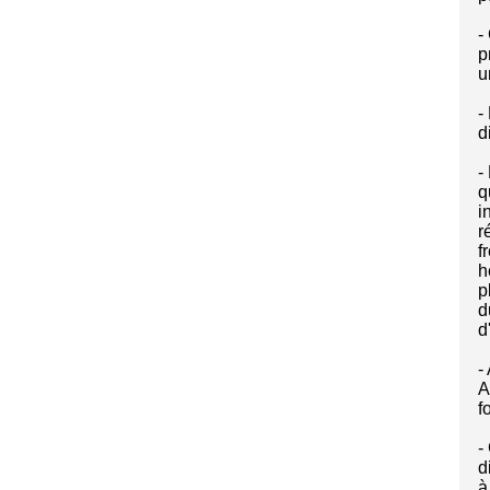
-
p
u
-
d
-
q
i
r
f
h
p
d
d
-
A
f
-
d
à