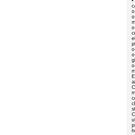
•
c
o
o
m
o
c
e
p
o
o
g
o
m
E
a
C
m
c
c
st
C
u
p
h