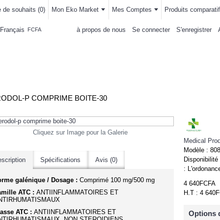
e de souhaits (
0
)
Mon Eko Market
Mes Comptes
Produits comparatif
Français
à propos de nous
Se connecter
S'enregistrer
FCFA
LLEMENTS
MAISON & CUISINE
AUTRE DEPARTEMENTS
ACHAT
ODOL-P COMPRIME BOITE-30
Cliquez sur Image pour la Galerie
Medical Pro
Modèle :
80
Disponibilité
scription
Spécifications
Avis (0)
:
L'ordonance
orme galénique / Dosage :
Comprimé 100 mg/500 mg
4 640FCFA
mille ATC :
ANTIINFLAMMATOIRES ET
H.T : 4 640
NTIRHUMATISMAUX
asse ATC :
ANTIINFLAMMATOIRES ET
Options 
NTIRHUMATISMAUX, NON STEROIDIENS