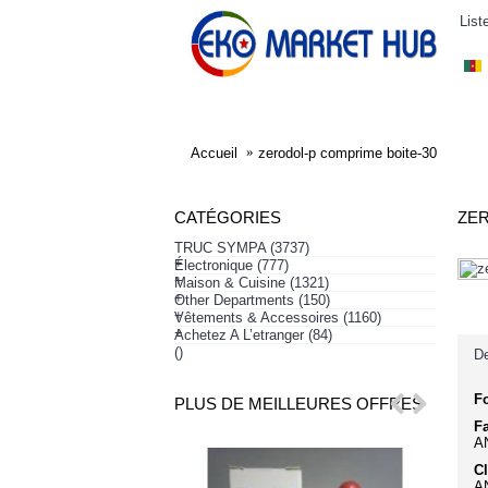
List
ELECTRONIQUE
AFFAIRES SYMPA
HABI
Accueil
zerodol-p comprime boite-30
CATÉGORIES
ZER
TRUC SYMPA
(3737)
+
Électronique
(777)
+
Maison & Cuisine
(1321)
+
Other Departments
(150)
+
Vêtements & Accessoires
(1160)
+
Achetez A L’etranger
(84)
()
De
F
PLUS DE MEILLEURES OFFRES
Fa
A
-37%
Cl
A