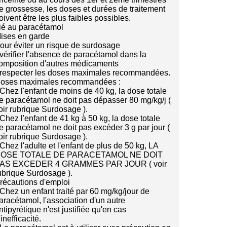
e grossesse, les doses et durées de traitement
oivent être les plus faibles possibles.
ié au paracétamol
ises en garde
our éviter un risque de surdosage
 vérifier l'absence de paracétamol dans la
omposition d'autres médicaments
 respecter les doses maximales recommandées.
oses maximales recommandées :
 Chez l'enfant de moins de 40 kg, la dose totale
e paracétamol ne doit pas dépasser 80 mg/kg/j (
oir rubrique Surdosage ).
 Chez l'enfant de 41 kg à 50 kg, la dose totale
e paracétamol ne doit pas excéder 3 g par jour (
oir rubrique Surdosage ).
 Chez l'adulte et l'enfant de plus de 50 kg, LA
OSE TOTALE DE PARACETAMOL NE DOIT
AS EXCEDER 4 GRAMMES PAR JOUR ( voir
ubrique Surdosage ).
récautions d'emploi
 Chez un enfant traité par 60 mg/kg/jour de
aracétamol, l'association d'un autre
ntipyrétique n'est justifiée qu'en cas
'inefficacité.