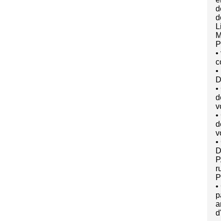
d
d
L
M
P
•
c
•
D
•
d
v
•
d
v
•
D
P
r
P
•
p
a
d