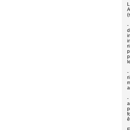
L
A
(
-
d
i
i
r
p
p
l
-
r
m
a
-
a
p
f
ê
E