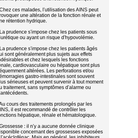
 Chez ces malades, l'utilisation des AINS peut
rovoquer une altération de la fonction rénale et
ne rétention hydrique.
 La prudence s'impose chez les patients sous
iurétique ou ayant un risque d'hypovolémie.
 La prudence s'impose chez les patients âgés
ui sont généralement plus sujets aux effets
ndésirables et chez lesquels les fonctions
énale, cardiovasculaire ou hépatique sont plus
réquemment altérées. Les perforations et/ou
émorragies gastro-intestinales sont souvent
lus sérieuses et peuvent survenir à tout moment
u traitement, sans symptômes d'alarme ou
'antécédents.
 Au cours des traitements prolongés par les
INS, il est recommandé de contrôler les
onctions hépatique, rénale et hématologique.
 Grossesse : il n'y a aucune donnée clinique
isponible concernant des grossesses exposées
 l'acéclofénac. Mais en général, les inhibiteurs