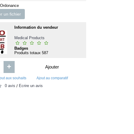
 Ordonance
 un fichier
Information du vendeur
Medical Products
Badges
Produits totaux
587
+
p
Accu-Chek FastClix
CAHIER HARD CO
Ajouter
out aux souhaits
Ajout au comparatif
12 500FCFA
2 000FC
0 avis
Écrire un avis
/
Ajouter
Ajouter
Ajout aux souhaits
Ajout au comparatif
Ajout aux souhaits
Ajou