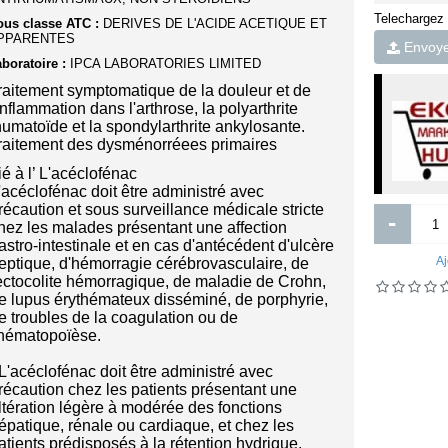
Telechargez
ous classe ATC :
DERIVES DE L'ACIDE ACETIQUE ET
PPARENTES
Envoyer
boratoire :
IPCA LABORATORIES LIMITED
raitement symptomatique de la douleur et de
'inflammation dans l'arthrose, la polyarthrite
humatoïde et la spondylarthrite ankylosante.
raitement des dysménorréees primaires
ié à l’ L'acéclofénac
'acéclofénac doit être administré avec
récaution et sous surveillance médicale stricte
-
ait de beauté - Eclat karité carotte
The Power of Servant-Leadershi
hez les malades présentant une affection
astro-intestinale et en cas d'antécédent d'ulcère
Aj
eptique, d'hémorragie cérébrovasculaire, de
7 000FCFA
2 000FCFA
ectocolite hémorragique, de maladie de Crohn,
e lupus érythémateux disséminé, de porphyrie,
Ajouter
Ajouter
e troubles de la coagulation ou de
'hématopoïèse.
Ajout aux souhaits
Ajout au comparatif
Ajout aux souhaits
Ajout au comparatif
 L'acéclofénac doit être administré avec
récaution chez les patients présentant une
ltération légère à modérée des fonctions
épatique, rénale ou cardiaque, et chez les
atients prédisposés à la rétention hydrique.