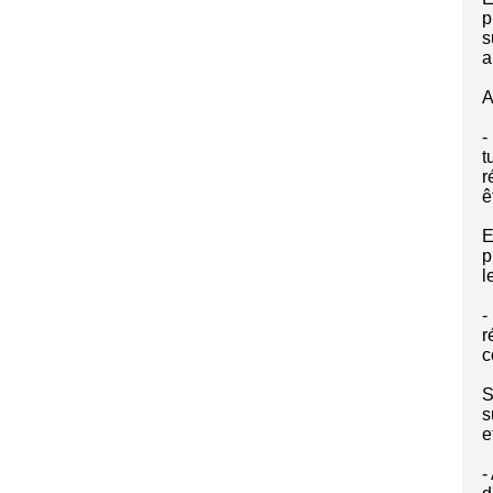
p
s
a
A
-
t
r
ê
E
p
l
-
r
c
S
s
e
-