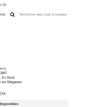
s (
0
)
0 article(s) - 0FCFA
Aide
 A L'ETRANGER
BONNE AFFAIRES
VENDEURS
ducts
82807
 :
En Stock
 est Obligatoire
FCFA
disponibles