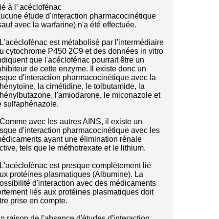
ié à l’ acéclofénac
ucune étude d'interaction pharmacocinétique
sauf avec la warfarine) n'a été effectuée.
 L'acéclofénac est métabolisé par l'intermédiaire
u cytochrome P450 2C9 et des données in vitro
ndiquent que l'acéclofénac pourrait être un
nhibiteur de cette enzyme. Il existe donc un
isque d'interaction pharmacocinétique avec la
hénytoïne, la cimétidine, le tolbutamide, la
hénylbutazone, l'amiodarone, le miconazole et
e sulfaphénazole.
 Comme avec les autres AINS, il existe un
isque d'interaction pharmacocinétique avec les
édicaments ayant une élimination rénale
ctive, tels que le méthotrexate et le lithium.
 L'acéclofénac est presque complètement lié
ux protéines plasmatiques (Albumine). La
ossibilité d'interaction avec des médicaments
ortement liés aux protéines plasmatiques doit
tre prise en compte.
n raison de l'absence d'études d'interaction