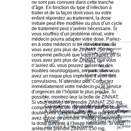
Combinaisons
Chemises
Jupes
Combinaison
Lingerie
Costumes,
Pantalon
Blazers
Robes
&
de
Veste
Mariée
Maillots
Voyez
Pantalons
plus
&
Shorts
Voyez
plus
+
Maison & Cuisine
Cuisine
Gros
Meubles
Mobilier
Petits
Bébé,
& Salle
Appareillage
de
Appareillage
Enfant
à
Maison
&
Manger
Jouets