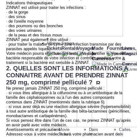
Indications thérapeutiques
ZINNAT est utilisé pour traiter les infections :
· de la gorge
· des sinus
· de l'oreille moyenne
· des poumons ou des bronches
· des voies urinaires
· de la peau et des tissus mous
+
ZINNAT peut également être utilisé :
Affaires Sympa
· pour traiter la maladie de Lyme (une infection transmise par des
Tickets
Rentals
Voyager
Made
Fournitures
Livres,
parasites appelés tiques)
In
Magaz
Votre médecin pourra effectuer des tests afin d’identifier le type de
bactérie responsable de votre infection et contrôler pendant votre
Cameroon
&
traitement si la bactérie est sensible à ZINNAT.
Conna
2. QUELLES SONT LES INFORMATIONS A
CONNAITRE AVANT DE PRENDRE ZINNAT
250 mg, comprimé pelliculé ?
Ne prenez jamais ZINNAT 250 mg, comprimé pelliculé :
· si vous êtes allergique à la céfuroxime ou à un antibiotique de la
famille des céphalosporines ou à l’un des autres composants
contenus dans ZINNAT (mentionnés dans la rubrique 6).
· si vous avez déjà eu une réaction allergique sévère (hypersensibilité)
à tout autre antibiotique de la famille des bêta-lactamines (pénicillines,
monobactames et carbapénèmes).
Si vous pensez être dans l’un de ces cas, ne prenez ZINNAT qu’après
en avoir parlé avec votre médecin.
Avertissements et précautions
Movie
Dans
Cartes
Adressez-vous à votre médecin ou à votre pharmacien avant de
Ticket
le
de