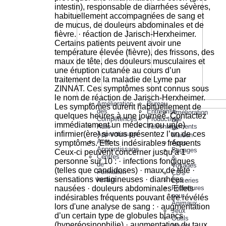
Amélioration
Bureau
des
Entreprise
Amélioration
Compétences
Productivité
de
Auto-
Téléchargements
la
Apprentissage
Maison
Auto-
Apps
Apprentissage
Bagages
Centres
&
de
Voyages
Formation
CD's
locaux
Epiceries
Fournitures
pour
Animaux
Jeux
Outils
Voyez