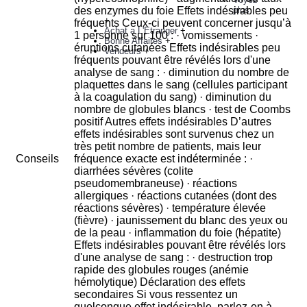
plus
+
Achat a L'Etranger
+
Bonne Affaires
+
Vendeurs
+
Conseils