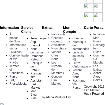
Information
Service
Extras
Mon
Carte Pursa
Client
Compte
À
Fabricants
Initialise
propos
Chèques-
Mon
Telecharger
Compte
de Nous
cadeaux
Pursa
App
Historique
Informations
Affiliations
Recharg
Bientot
de
sur la
Promotions
ton
Nous
commandes
Livraison
Vendez
Pursa
contacter
Liste de
Confidentialité
Chez
Commen
Demande
souhaits
et Vie
Nous
Ca
Retour
(
0
)
Privée
Les
Marche
Politique
Lettre
Termes
Niveaux
Les
de
d'information
et
de
Extras
Retour
Vendre
Conditions
Membres
Achat
Plan du
Avec
Pursa
Coupon
Avec
site
Nous
FAQ
Eko
Points
Assistant
Recharge
Press/Media
Market
Eko
ton
Copyright 2018
Market
Pursa
Eko Market
Mon
Hub / Powered
Blog
by Africa Venture Lab
Aide