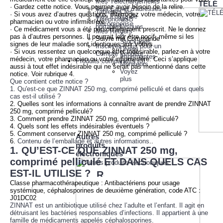
Mes Téléchargements
TÉLÉ
· Gardez cette notice. Vous pourriez avoir besoin de la relire.
Mon Carnet d'adresses
Tablettes
Clés
· Si vous avez d’autres questions, interrogez votre médecin, votre
Mes Points de
Téléphones
USB
pharmacien ou votre infirmier/ère.
Récompense
portables
Disques
· Ce médicament vous a été personnellement prescrit. Ne le donnez
Mes Retours
&
pas à d’autres personnes. Il pourrait leur être nocif, même si les
Suivre ma Commande
Stockages
signes de leur maladie sont identiques aux vôtres.
Inscrivez-vous pour un
Divers
· Si vous ressentez un quelconque effet indésirable, parlez-en à votre
Compte Vendeur
Imprimantes
médecin, votre pharmacien ou votre infirmier/ère. Ceci s’applique
Produits comparatifs (
0
)
Moniteurs
aussi à tout effet indésirable qui ne serait pas mentionné dans cette
Voyez
notice. Voir rubrique 4.
plus
Que contient cette notice ?
1. Qu'est-ce que ZINNAT 250 mg, comprimé pelliculé et dans quels
cas est-il utilisé ?
2. Quelles sont les informations à connaître avant de prendre ZINNAT
250 mg, comprimé pelliculé?
3. Comment prendre ZINNAT 250 mg, comprimé pelliculé?
4. Quels sont les effets indésirables éventuels ?
5. Comment conserver ZINNAT 250 mg, comprimé pelliculé ?
Autres
6.
Contenu de l’emballage et autres informations
..
produits
1. QU’EST-CE QUE ZINNAT 250 mg,
électroniques
comprimé pelliculé ET DANS QUELS CAS
EST-IL UTILISE ?
Classe pharmacothérapeutique : Antibactériens pour usage
systémique, céphalosporines de deuxième génération, code ATC :
J01DC02
ZINNAT est un antibiotique utilisé chez l’adulte et l’enfant. Il agit en
détruisant les bactéries responsables d’infections. Il appartient à une
famille de médicaments appelés céphalosporines.