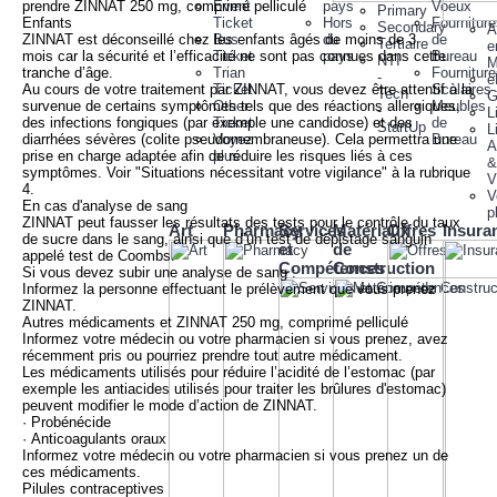
prendre ZINNAT 250 mg, comprimé pelliculé
Event
pays
Voeux
Primary
Enfants
Ticket
Hors
Fournitur
Secondary
A
ZINNAT est déconseillé chez les enfants âgés de moins de 3
Bus
du
de
Tertiaire
e
mois car la sécurité et l’efficacité ne sont pas connues dans cette
Ticket
pays
Bureau
NTI
M
tranche d’âge.
Trian
Fournitur
-
e
Au cours de votre traitement par ZINNAT, vous devez être attentif à la
Ticket
Scolaires
Tech
G
survenue de certains symptômes tels que des réactions allergiques,
Other
Meubles
-
L
des infections fongiques (par exemple une candidose) et des
Ticket
de
StartUp
L
diarrhées sévères (colite pseudomembraneuse). Cela permettra une
Voyez
Bureau
A
prise en charge adaptée afin de réduire les risques liés à ces
plus
&
symptômes. Voir "Situations nécessitant votre vigilance" à la rubrique
V
4.
V
En cas d'analyse de sang
p
ZINNAT peut fausser les résultats des tests pour le contrôle du taux
Art
Pharmacy
Services
Matériaux
Offres
Insura
de sucre dans le sang, ainsi que d’un test de dépistage sanguin
et
de
appelé test de Coombs.
Compétences
Construction
Si vous devez subir une analyse de sang :
Informez la personne effectuant le prélèvement que vous prenez
ZINNAT.
Autres médicaments et ZINNAT 250 mg, comprimé pelliculé
Informez votre médecin ou votre pharmacien si vous prenez, avez
récemment pris ou pourriez prendre tout autre médicament.
Les médicaments utilisés pour réduire l’acidité de l’estomac (par
exemple les antiacides utilisés pour traiter les brûlures d'estomac)
peuvent modifier le mode d’action de ZINNAT.
· Probénécide
· Anticoagulants oraux
Informez votre médecin ou votre pharmacien si vous prenez un de
ces médicaments.
Pilules contraceptives