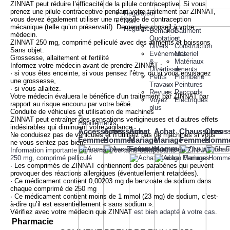
ZINNAT peut réduire l’efficacité de la pilule contraceptive. Si vous
prenez une pilule contraceptive pendant votre traitement par ZINNAT,
Regulated
vous devez également utiliser une méthode de contraception
Non
mécanique (telle qu’un préservatif). Demandez conseil à votre
Regulated
Demande
Bâtiment
médecin.
Quotation
et
ZINNAT 250 mg, comprimé pelliculé avec des aliments et boissons
Divers
Construction
Sans objet.
Evénements
Materiel
Grossesse, allaitement et fertilité
&
Matériaux
Informez votre médecin avant de prendre ZINNAT :
Divertissements
de
· si vous êtes enceinte, si vous pensez l’être, ou si vous envisagez
Petits
Plomberie
une grossesse,
Travaux
Peintures
· si vous allaitez.
Revues
Raccords
Votre médecin évaluera le bénéfice d'un traitement par ZINNAT par
Voyez
Electriques
rapport au risque encouru par votre bébé.
plus
Conduite de véhicules et utilisation de machines
+
ZINNAT peut entraîner des sensations vertigineuses et d’autres effets
Habillements
indésirables qui diminuent votre vigilance.
Accessoires
Accessoires
Achat
Achat
Chaussures
Chaus
Ne conduisez pas de véhicules et n’utilisez pas de machines si vous
Femmes
Hommes
Mariage
Mariage
Femmes
Homm
ne vous sentez pas bien.
Femmes
Hommes
Information importante concernant certains composants de ZINNAT
250 mg, comprimé pelliculé
· Les comprimés de ZINNAT contiennent des parabènes qui peuvent
provoquer des réactions allergiques (éventuellement retardées).
· Ce médicament contient 0,00203 mg de benzoate de sodium dans
chaque comprimé de 250 mg
· Ce médicament contient moins de 1 mmol (23 mg) de sodium, c’est-
à-dire qu’il est essentiellement « sans sodium ».
Vérifiez avec votre médecin que ZINNAT
est bien adapté à votre cas
.
Pharmacie