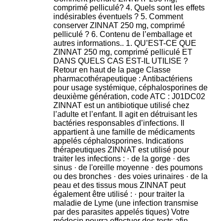
comprimé pelliculé? 4. Quels sont les effets
indésirables éventuels ? 5. Comment
conserver ZINNAT 250 mg, comprimé
pelliculé ? 6. Contenu de l’emballage et
autres informations.. 1. QU’EST-CE QUE
ZINNAT 250 mg, comprimé pelliculé ET
DANS QUELS CAS EST-IL UTILISE ?
Retour en haut de la page Classe
pharmacothérapeutique : Antibactériens
pour usage systémique, céphalosporines de
deuxième génération, code ATC : J01DC02
ZINNAT est un antibiotique utilisé chez
l’adulte et l’enfant. Il agit en détruisant les
bactéries responsables d’infections. Il
appartient à une famille de médicaments
appelés céphalosporines. Indications
thérapeutiques ZINNAT est utilisé pour
traiter les infections : · de la gorge · des
sinus · de l'oreille moyenne · des poumons
ou des bronches · des voies urinaires · de la
peau et des tissus mous ZINNAT peut
également être utilisé : · pour traiter la
maladie de Lyme (une infection transmise
par des parasites appelés tiques) Votre
médecin pourra effectuer des tests afin