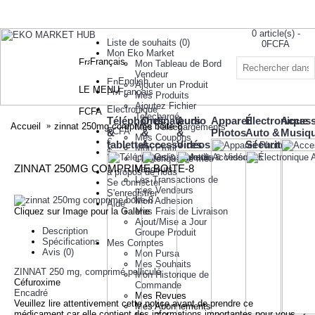
0 article(s) -
Liste de souhaits (
0
)
0FCFA
Mon Eko Market
Français
Mon Tableau de Bord
Votre panier
Vendeur
est vide!
English
Ajouter un Produit
LE MENU
Français
Mes Produits
Ajoutez Fichier
Electronique
FCFA
Telechargé
Téléphones
Ordinateurs
Audio
Appareil
Électronique
Access
Accueil
zinnat 250mg comprime boite-8
Mes Téléchargements
FCFA
&
&
&
Photos
Auto &
Musiq
Mes Coupons
€
tablettes
Accessoires
Vidéos
Sécurité
Mon Profil
$
L’historique de mes
ZINNAT 250MG COMPRIME BOITE-8
Vendeurs
à propos de nous
Les Transactions de
Se connecter
mes Vendeurs
S'enregistrer
Mon Adhesion
Aide
Cliquez sur Image pour la Galerie
Mes Frais de Livraison
Ajout/Mise a Jour
Description
Groupe Produit
Spécifications
Mes Comptes
Avis (0)
Mon Pursa
Mes Souhaits
ZINNAT 250 mg, comprimé pelliculé
Mon Historique de
Céfuroxime
Commande
Encadré
Mes Revues
Veuillez lire attentivement cette notice avant de prendre ce
Mes Abonnements
médicament car elle contient des informations importantes pour vous.