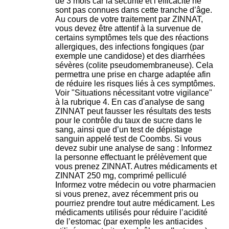
de 3 mois car la sécurité et l’efficacité ne
sont pas connues dans cette tranche d’âge.
Au cours de votre traitement par ZINNAT,
vous devez être attentif à la survenue de
certains symptômes tels que des réactions
allergiques, des infections fongiques (par
exemple une candidose) et des diarrhées
sévères (colite pseudomembraneuse). Cela
permettra une prise en charge adaptée afin
de réduire les risques liés à ces symptômes.
Voir "Situations nécessitant votre vigilance"
à la rubrique 4. En cas d'analyse de sang
ZINNAT peut fausser les résultats des tests
pour le contrôle du taux de sucre dans le
sang, ainsi que d’un test de dépistage
sanguin appelé test de Coombs. Si vous
devez subir une analyse de sang : Informez
la personne effectuant le prélèvement que
vous prenez ZINNAT. Autres médicaments et
ZINNAT 250 mg, comprimé pelliculé
Informez votre médecin ou votre pharmacien
si vous prenez, avez récemment pris ou
pourriez prendre tout autre médicament. Les
médicaments utilisés pour réduire l’acidité
de l’estomac (par exemple les antiacides