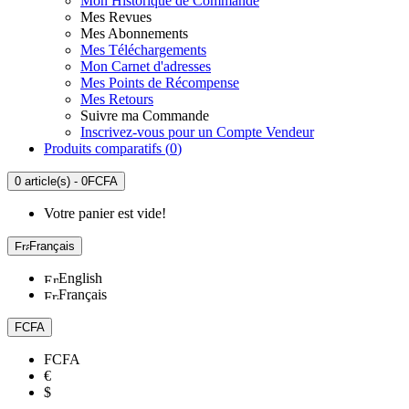
Mon Historique de Commande
Mes Revues
Mes Abonnements
Mes Téléchargements
Mon Carnet d'adresses
Mes Points de Récompense
Mes Retours
Suivre ma Commande
Inscrivez-vous pour un Compte Vendeur
Produits comparatifs (
0
)
0 article(s) - 0FCFA
Votre panier est vide!
Français
English
Français
FCFA
FCFA
€
$