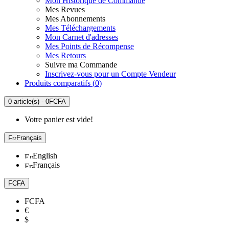
Mon Historique de Commande
Mes Revues
Mes Abonnements
Mes Téléchargements
Mon Carnet d'adresses
Mes Points de Récompense
Mes Retours
Suivre ma Commande
Inscrivez-vous pour un Compte Vendeur
Produits comparatifs (
0
)
0 article(s) - 0FCFA
Votre panier est vide!
Français
English
Français
FCFA
FCFA
€
$