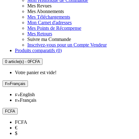
Mon Historique de Commande
Mes Revues
Mes Abonnements
Mes Téléchargements
Mon Carnet d'adresses
Mes Points de Récompense
Mes Retours
Suivre ma Commande
Inscrivez-vous pour un Compte Vendeur
Produits comparatifs (
0
)
0 article(s) - 0FCFA
Votre panier est vide!
Français
English
Français
FCFA
FCFA
€
$