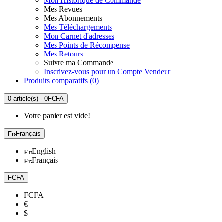
Mon Historique de Commande
Mes Revues
Mes Abonnements
Mes Téléchargements
Mon Carnet d'adresses
Mes Points de Récompense
Mes Retours
Suivre ma Commande
Inscrivez-vous pour un Compte Vendeur
Produits comparatifs (
0
)
0 article(s) - 0FCFA
Votre panier est vide!
Français
English
Français
FCFA
FCFA
€
$