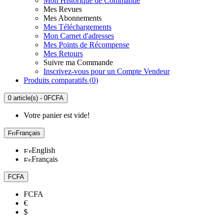
Mon Historique de Commande
Mes Revues
Mes Abonnements
Mes Téléchargements
Mon Carnet d'adresses
Mes Points de Récompense
Mes Retours
Suivre ma Commande
Inscrivez-vous pour un Compte Vendeur
Produits comparatifs (
0
)
0 article(s) - 0FCFA
Votre panier est vide!
Français
English
Français
FCFA
FCFA
€
$