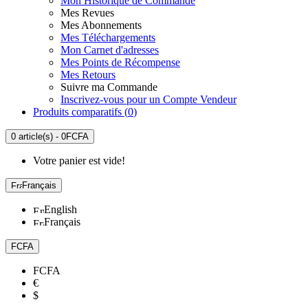
Mon Historique de Commande
Mes Revues
Mes Abonnements
Mes Téléchargements
Mon Carnet d'adresses
Mes Points de Récompense
Mes Retours
Suivre ma Commande
Inscrivez-vous pour un Compte Vendeur
Produits comparatifs (
0
)
0 article(s) - 0FCFA
Votre panier est vide!
Français
English
Français
FCFA
FCFA
€
$