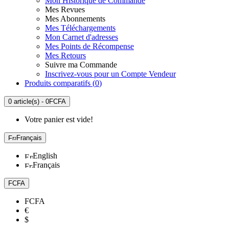
Mon Historique de Commande
Mes Revues
Mes Abonnements
Mes Téléchargements
Mon Carnet d'adresses
Mes Points de Récompense
Mes Retours
Suivre ma Commande
Inscrivez-vous pour un Compte Vendeur
Produits comparatifs (
0
)
0 article(s) - 0FCFA
Votre panier est vide!
Français
English
Français
FCFA
FCFA
€
$