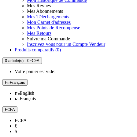
Mon Historique de Commande
Mes Revues
Mes Abonnements
Mes Téléchargements
Mon Carnet d'adresses
Mes Points de Récompense
Mes Retours
Suivre ma Commande
Inscrivez-vous pour un Compte Vendeur
Produits comparatifs (
0
)
0 article(s) - 0FCFA
Votre panier est vide!
Français
English
Français
FCFA
FCFA
€
$