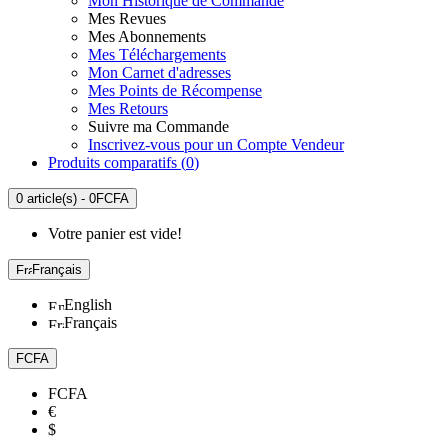
Mon Historique de Commande
Mes Revues
Mes Abonnements
Mes Téléchargements
Mon Carnet d'adresses
Mes Points de Récompense
Mes Retours
Suivre ma Commande
Inscrivez-vous pour un Compte Vendeur
Produits comparatifs (
0
)
0 article(s) - 0FCFA
Votre panier est vide!
Français
English
Français
FCFA
FCFA
€
$