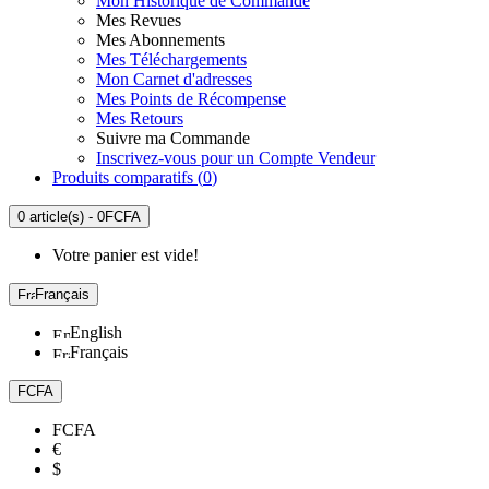
Mon Historique de Commande
Mes Revues
Mes Abonnements
Mes Téléchargements
Mon Carnet d'adresses
Mes Points de Récompense
Mes Retours
Suivre ma Commande
Inscrivez-vous pour un Compte Vendeur
Produits comparatifs (
0
)
0 article(s) - 0FCFA
Votre panier est vide!
Français
English
Français
FCFA
FCFA
€
$