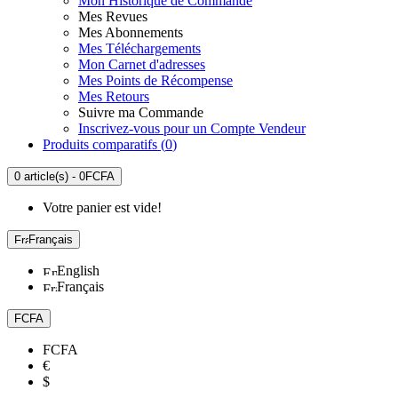
Mon Historique de Commande
Mes Revues
Mes Abonnements
Mes Téléchargements
Mon Carnet d'adresses
Mes Points de Récompense
Mes Retours
Suivre ma Commande
Inscrivez-vous pour un Compte Vendeur
Produits comparatifs (
0
)
0 article(s) - 0FCFA
Votre panier est vide!
Français
English
Français
FCFA
FCFA
€
$