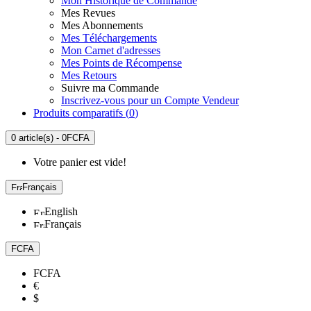
Mon Historique de Commande
Mes Revues
Mes Abonnements
Mes Téléchargements
Mon Carnet d'adresses
Mes Points de Récompense
Mes Retours
Suivre ma Commande
Inscrivez-vous pour un Compte Vendeur
Produits comparatifs (
0
)
0 article(s) - 0FCFA
Votre panier est vide!
Français
English
Français
FCFA
FCFA
€
$