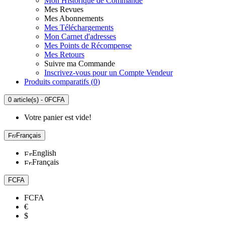
Mon Historique de Commande
Mes Revues
Mes Abonnements
Mes Téléchargements
Mon Carnet d'adresses
Mes Points de Récompense
Mes Retours
Suivre ma Commande
Inscrivez-vous pour un Compte Vendeur
Produits comparatifs (
0
)
0 article(s) - 0FCFA
Votre panier est vide!
Français
English
Français
FCFA
FCFA
€
$