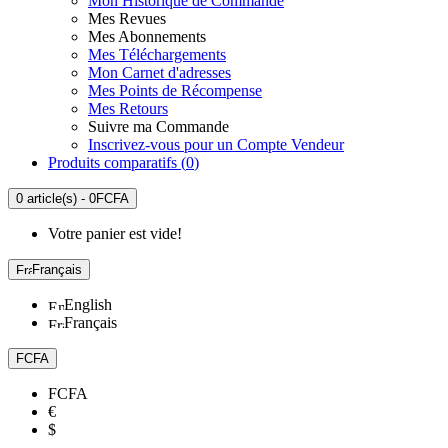
Mon Historique de Commande
Mes Revues
Mes Abonnements
Mes Téléchargements
Mon Carnet d'adresses
Mes Points de Récompense
Mes Retours
Suivre ma Commande
Inscrivez-vous pour un Compte Vendeur
Produits comparatifs (
0
)
0 article(s) - 0FCFA
Votre panier est vide!
Français
English
Français
FCFA
FCFA
€
$