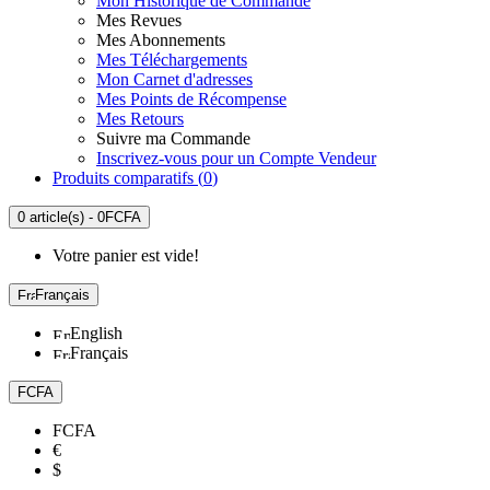
Mon Historique de Commande
Mes Revues
Mes Abonnements
Mes Téléchargements
Mon Carnet d'adresses
Mes Points de Récompense
Mes Retours
Suivre ma Commande
Inscrivez-vous pour un Compte Vendeur
Produits comparatifs (
0
)
0 article(s) - 0FCFA
Votre panier est vide!
Français
English
Français
FCFA
FCFA
€
$