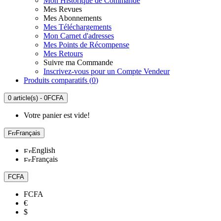
Mon Historique de Commande
Mes Revues
Mes Abonnements
Mes Téléchargements
Mon Carnet d'adresses
Mes Points de Récompense
Mes Retours
Suivre ma Commande
Inscrivez-vous pour un Compte Vendeur
Produits comparatifs (
0
)
0 article(s) - 0FCFA
Votre panier est vide!
Français
English
Français
FCFA
FCFA
€
$