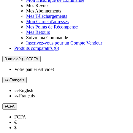
Mon Historique de Commande
Mes Revues
Mes Abonnements
Mes Téléchargements
Mon Carnet d'adresses
Mes Points de Récompense
Mes Retours
Suivre ma Commande
Inscrivez-vous pour un Compte Vendeur
Produits comparatifs (
0
)
0 article(s) - 0FCFA
Votre panier est vide!
Français
English
Français
FCFA
FCFA
€
$