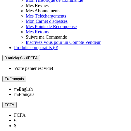
Mon Historique de Commande
Mes Revues
Mes Abonnements
Mes Téléchargements
Mon Carnet d'adresses
Mes Points de Récompense
Mes Retours
Suivre ma Commande
Inscrivez-vous pour un Compte Vendeur
Produits comparatifs (
0
)
0 article(s) - 0FCFA
Votre panier est vide!
Français
English
Français
FCFA
FCFA
€
$