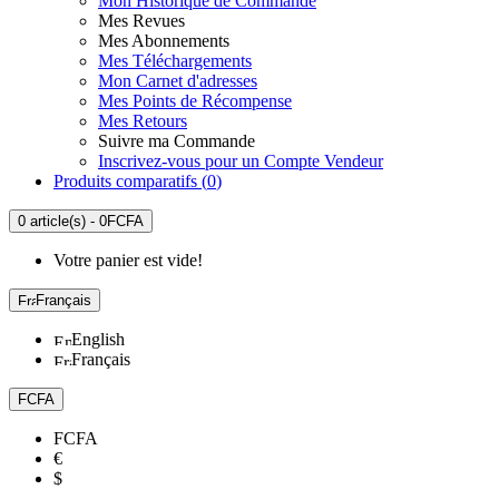
Mon Historique de Commande
Mes Revues
Mes Abonnements
Mes Téléchargements
Mon Carnet d'adresses
Mes Points de Récompense
Mes Retours
Suivre ma Commande
Inscrivez-vous pour un Compte Vendeur
Produits comparatifs (
0
)
0 article(s) - 0FCFA
Votre panier est vide!
Français
English
Français
FCFA
FCFA
€
$