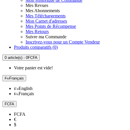
Mon Historique de Commande
Mes Revues
Mes Abonnements
Mes Téléchargements
Mon Carnet d'adresses
Mes Points de Récompense
Mes Retours
Suivre ma Commande
Inscrivez-vous pour un Compte Vendeur
Produits comparatifs (
0
)
0 article(s) - 0FCFA
Votre panier est vide!
Français
English
Français
FCFA
FCFA
€
$