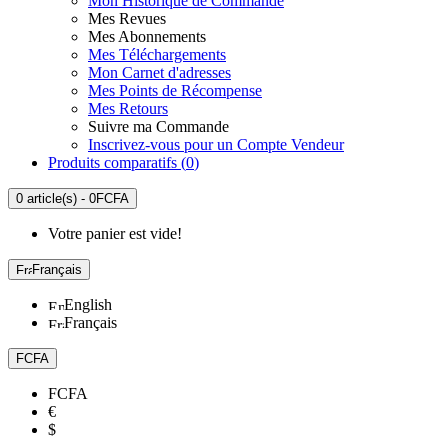
Mon Historique de Commande
Mes Revues
Mes Abonnements
Mes Téléchargements
Mon Carnet d'adresses
Mes Points de Récompense
Mes Retours
Suivre ma Commande
Inscrivez-vous pour un Compte Vendeur
Produits comparatifs (
0
)
0 article(s) - 0FCFA
Votre panier est vide!
Français
English
Français
FCFA
FCFA
€
$