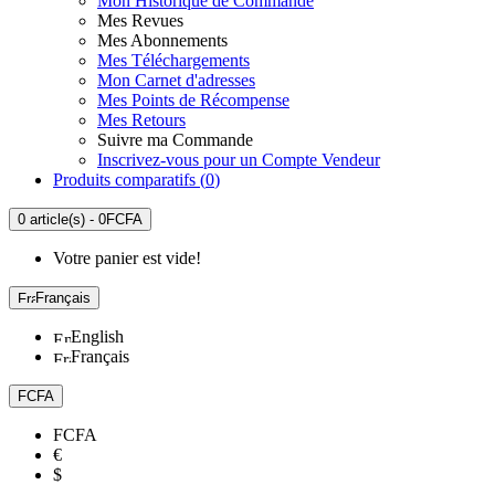
Mon Historique de Commande
Mes Revues
Mes Abonnements
Mes Téléchargements
Mon Carnet d'adresses
Mes Points de Récompense
Mes Retours
Suivre ma Commande
Inscrivez-vous pour un Compte Vendeur
Produits comparatifs (
0
)
0 article(s) - 0FCFA
Votre panier est vide!
Français
English
Français
FCFA
FCFA
€
$