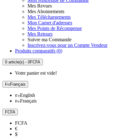
Mon Historique de Commande
Mes Revues
Mes Abonnements
Mes Téléchargements
Mon Carnet d'adresses
Mes Points de Récompense
Mes Retours
Suivre ma Commande
Inscrivez-vous pour un Compte Vendeur
Produits comparatifs (
0
)
0 article(s) - 0FCFA
Votre panier est vide!
Français
English
Français
FCFA
FCFA
€
$