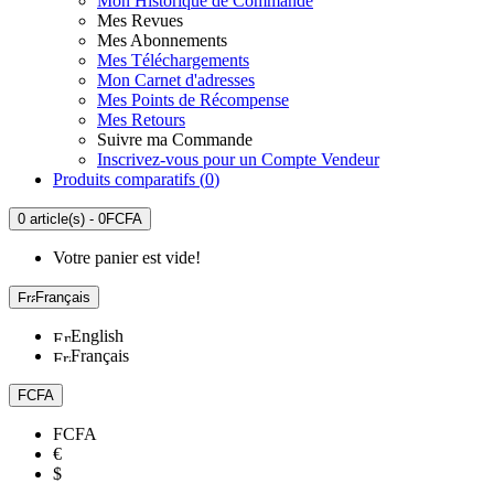
Mon Historique de Commande
Mes Revues
Mes Abonnements
Mes Téléchargements
Mon Carnet d'adresses
Mes Points de Récompense
Mes Retours
Suivre ma Commande
Inscrivez-vous pour un Compte Vendeur
Produits comparatifs (
0
)
0 article(s) - 0FCFA
Votre panier est vide!
Français
English
Français
FCFA
FCFA
€
$