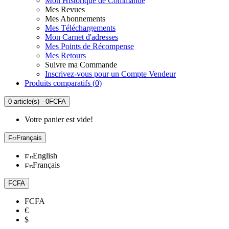
Mon Historique de Commande
Mes Revues
Mes Abonnements
Mes Téléchargements
Mon Carnet d'adresses
Mes Points de Récompense
Mes Retours
Suivre ma Commande
Inscrivez-vous pour un Compte Vendeur
Produits comparatifs (
0
)
0 article(s) - 0FCFA
Votre panier est vide!
Français
English
Français
FCFA
FCFA
€
$