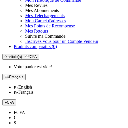
Mon Historique de Commande
Mes Revues
Mes Abonnements
Mes Téléchargements
Mon Carnet d'adresses
Mes Points de Récompense
Mes Retours
Suivre ma Commande
Inscrivez-vous pour un Compte Vendeur
Produits comparatifs (
0
)
0 article(s) - 0FCFA
Votre panier est vide!
Français
English
Français
FCFA
FCFA
€
$