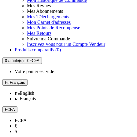
Mon Historique de Commande
Mes Revues
Mes Abonnements
Mes Téléchargements
Mon Carnet d'adresses
Mes Points de Récompense
Mes Retours
Suivre ma Commande
Inscrivez-vous pour un Compte Vendeur
Produits comparatifs (
0
)
0 article(s) - 0FCFA
Votre panier est vide!
Français
English
Français
FCFA
FCFA
€
$