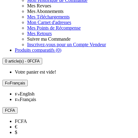
Mon Historique de Commande
Mes Revues
Mes Abonnements
Mes Téléchargements
Mon Carnet d'adresses
Mes Points de Récompense
Mes Retours
Suivre ma Commande
Inscrivez-vous pour un Compte Vendeur
Produits comparatifs (
0
)
0 article(s) - 0FCFA
Votre panier est vide!
Français
English
Français
FCFA
FCFA
€
$