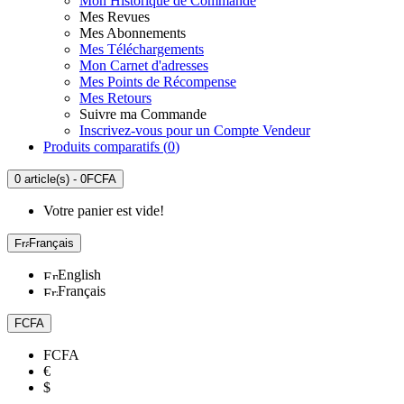
Mon Historique de Commande
Mes Revues
Mes Abonnements
Mes Téléchargements
Mon Carnet d'adresses
Mes Points de Récompense
Mes Retours
Suivre ma Commande
Inscrivez-vous pour un Compte Vendeur
Produits comparatifs (
0
)
0 article(s) - 0FCFA
Votre panier est vide!
Français
English
Français
FCFA
FCFA
€
$