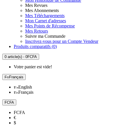
Mon Historique de Commande
Mes Revues
Mes Abonnements
Mes Téléchargements
Mon Carnet d'adresses
Mes Points de Récompense
Mes Retours
Suivre ma Commande
Inscrivez-vous pour un Compte Vendeur
Produits comparatifs (
0
)
0 article(s) - 0FCFA
Votre panier est vide!
Français
English
Français
FCFA
FCFA
€
$