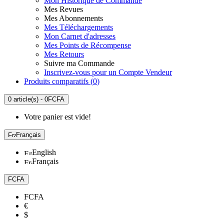
Mon Historique de Commande
Mes Revues
Mes Abonnements
Mes Téléchargements
Mon Carnet d'adresses
Mes Points de Récompense
Mes Retours
Suivre ma Commande
Inscrivez-vous pour un Compte Vendeur
Produits comparatifs (
0
)
0 article(s) - 0FCFA
Votre panier est vide!
Français
English
Français
FCFA
FCFA
€
$