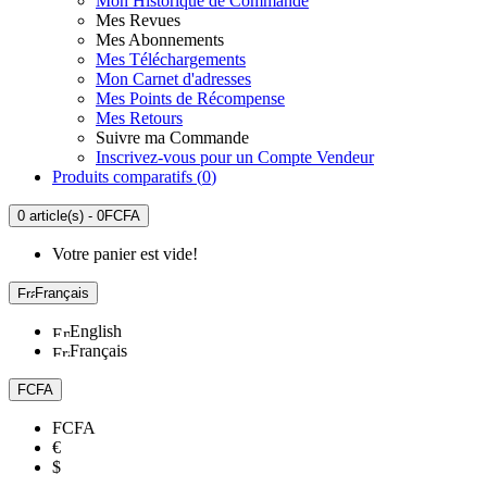
Mon Historique de Commande
Mes Revues
Mes Abonnements
Mes Téléchargements
Mon Carnet d'adresses
Mes Points de Récompense
Mes Retours
Suivre ma Commande
Inscrivez-vous pour un Compte Vendeur
Produits comparatifs (
0
)
0 article(s) - 0FCFA
Votre panier est vide!
Français
English
Français
FCFA
FCFA
€
$