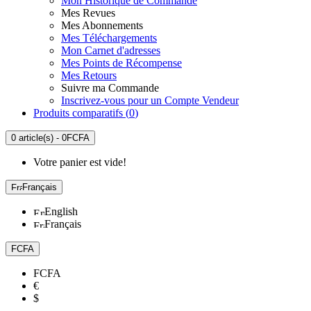
Mon Historique de Commande
Mes Revues
Mes Abonnements
Mes Téléchargements
Mon Carnet d'adresses
Mes Points de Récompense
Mes Retours
Suivre ma Commande
Inscrivez-vous pour un Compte Vendeur
Produits comparatifs (
0
)
0 article(s) - 0FCFA
Votre panier est vide!
Français
English
Français
FCFA
FCFA
€
$