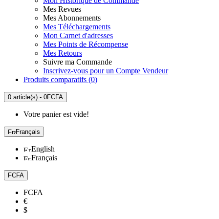
Mon Historique de Commande
Mes Revues
Mes Abonnements
Mes Téléchargements
Mon Carnet d'adresses
Mes Points de Récompense
Mes Retours
Suivre ma Commande
Inscrivez-vous pour un Compte Vendeur
Produits comparatifs (
0
)
0 article(s) - 0FCFA
Votre panier est vide!
Français
English
Français
FCFA
FCFA
€
$