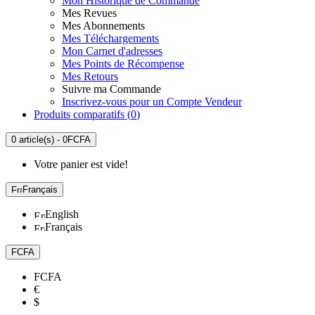
Mon Historique de Commande
Mes Revues
Mes Abonnements
Mes Téléchargements
Mon Carnet d'adresses
Mes Points de Récompense
Mes Retours
Suivre ma Commande
Inscrivez-vous pour un Compte Vendeur
Produits comparatifs (
0
)
0 article(s) - 0FCFA
Votre panier est vide!
Français
English
Français
FCFA
FCFA
€
$