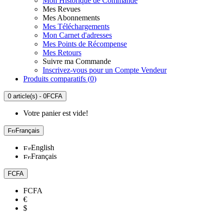
Mon Historique de Commande
Mes Revues
Mes Abonnements
Mes Téléchargements
Mon Carnet d'adresses
Mes Points de Récompense
Mes Retours
Suivre ma Commande
Inscrivez-vous pour un Compte Vendeur
Produits comparatifs (
0
)
0 article(s) - 0FCFA
Votre panier est vide!
Français
English
Français
FCFA
FCFA
€
$